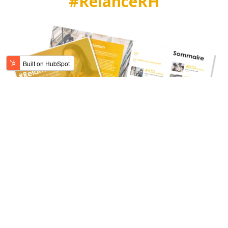
#RelanceRH
Golden Bees et le HUB Institute s'associent pour vous
présenter LE référentiel du recrutement de demain : un
chantier d'envergure, en co-construction avec les
professionnels des RH.
Découvrez dans ce livre blanc les
5 grands piliers de la Relance RH :
1.
RH & crise sanitaire
2.
RH & nouvelles pratiques